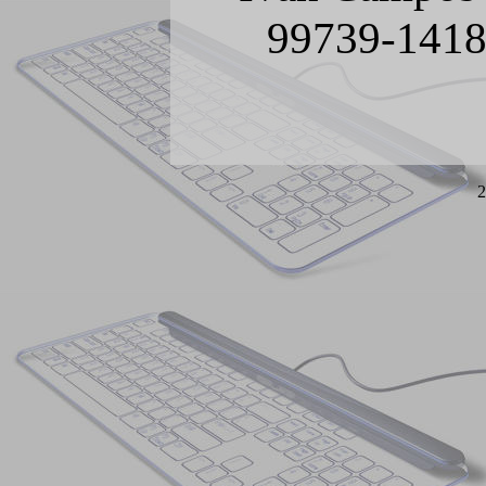
99739-1418
2