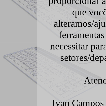
proporcionar a
que você
alteramos/aj
ferramentas
necessitar par
setores/depa
Aten
Ivan Campos 